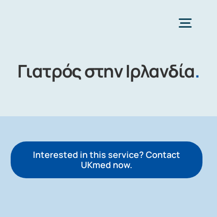
Skip
to
Togg
content
Navig
Γιατρός στην Ιρλανδία
.
Home
Choose Health Profession
Interested in this service? Contact
UKmed now.
Doctor